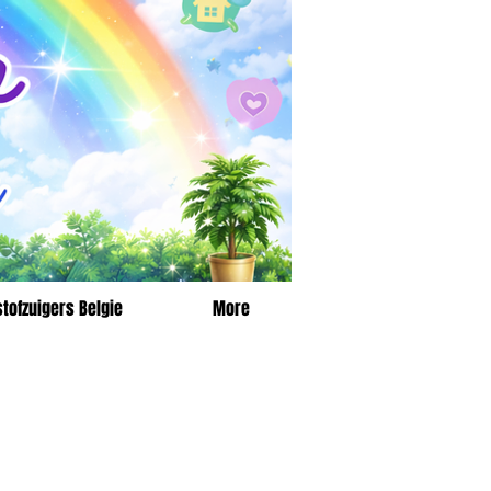
tofzuigers Belgie
More