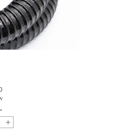
Prijs
0
TW
*