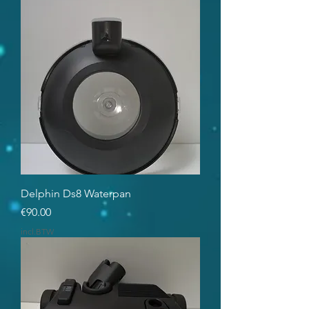
Delphin Ds8 Waterpan
Prijs
€90.00
incl.BTW